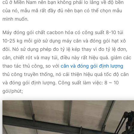
cũ ở Miền Nam nên bạn không phải lo lắng về độ bền
của nó, mẫu mã rất đầy đủ nên bạn có thể chọn mẫu
mình muốn.
Máy đóng gói chất cacbon hóa có công suất 8-10 túi
10-25 kg mỗi giờ sử dụng máy cân và đóng gói hạt xô
đôi. Nó sử dụng phép đo tỷ lệ kép thay vì đo tỷ lệ đơn,
cân, chiết rót và may túi, điều này rất hiệu quả. giảm các
thao tác thủ công, so với
cân và đóng gói định lượng
thủ công truyền thống, nó cải thiện hiệu quả tốc độ cân
và đóng gói định lượng. Công suất làm việc: 8 ~ 10
gói/phút;